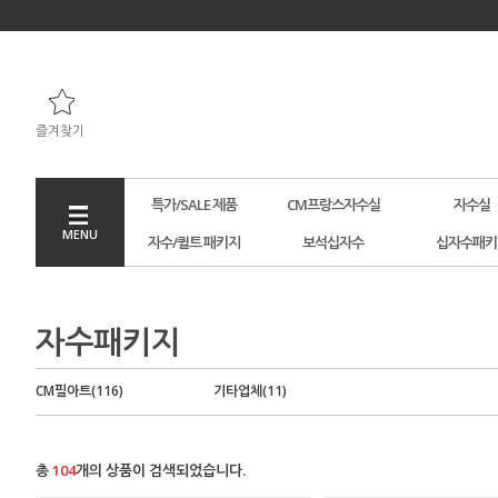
즐겨찾기
특가/SALE 제품
CM프랑스자수실
자수실
MENU
자수/퀼트 패키지
보석십자수
십자수패키
자수패키지
CM필아트(116)
기타업체(11)
총
104
개의 상품이 검색되었습니다.