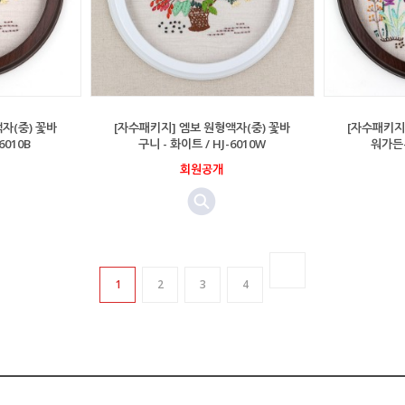
자(중) 꽃바
[자수패키지] 엠보 원형액자(중) 꽃바
[자수패키지
6010B
구니 - 화이트 / HJ-6010W
워가든-
회원공개
1
2
3
4