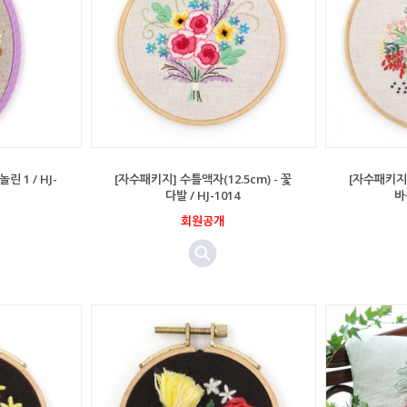
린 1 / HJ-
[자수패키지] 수틀액자(12.5cm) - 꽃
[자수패키지]
다발 / HJ-1014
바
회원공개