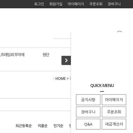
로그인
회원가입
마이페이지
주문조회
장바구니
,프레임외 부자재
원단
자수도서
>
자수/퀼트 패키지
>
· HOME
자수패키지
QUICK MENU
공지사항
마이페이지
장바구니
주문조회
Q&A
세금계산서
최근등록순
이름순
인기순
판매순
높은가격순
낮은가격순