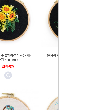
수틀액자(7.5cm) - 해바
[자수패키지] 수틀액자(7.5cm) - 연꽃
기 / HJ-1018
/ HJ-1017
회원공개
회원공개