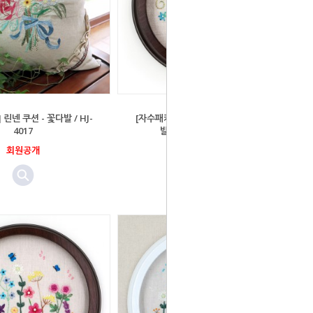
린넨 쿠션 - 꽃다발 / HJ-
[자수패키지] 엠보 원형액자(소) 꽃다
4017
발 - 브라운 / HJ-6009B
회원공개
회원공개