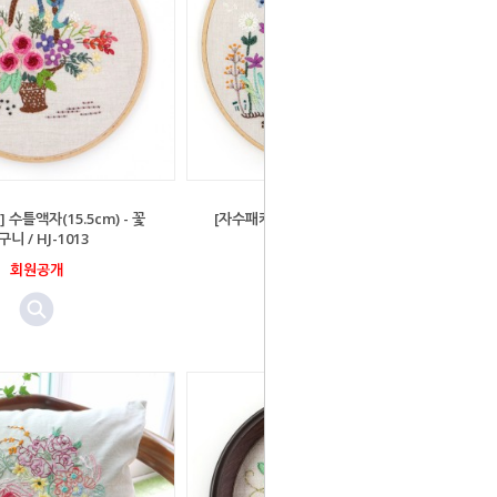
 수틀액자(15.5cm) - 꽃
[자수패키지] 수틀액자(18cm) - 플라
구니 / HJ-1013
워가든 2 / HJ-1012
회원공개
회원공개