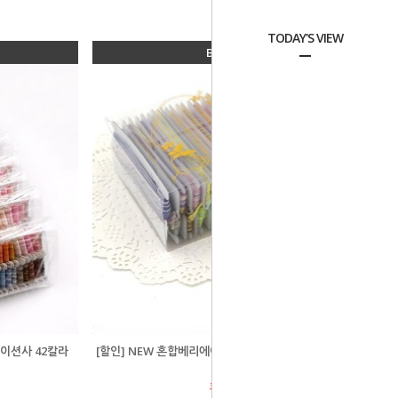
TODAY'S VIEW
BEST 04
에이션사 42칼라
[할인] NEW 혼합베리에이션사 24색상(면사) - 케이스변
경
회원공개