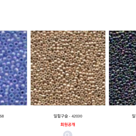
68
밀힐구슬 - 42030
밀
회원공개