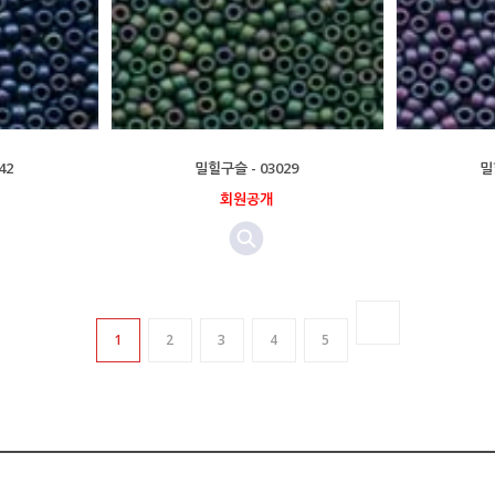
42
밀힐구슬 - 03029
밀
회원공개
1
2
3
4
5