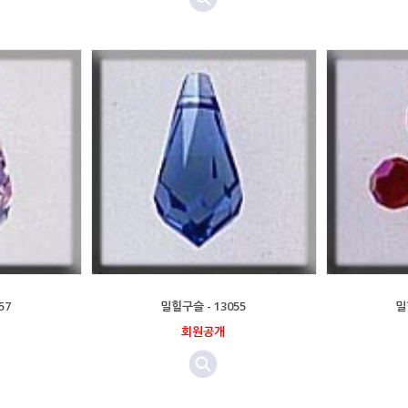
57
밀힐구슬 - 13055
밀
회원공개