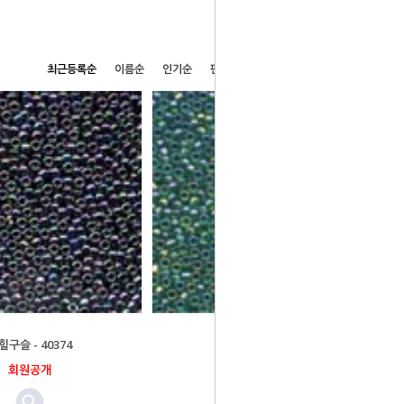
최근등록순
이름순
인기순
판매순
높은가격순
낮은가격순
힐구슬 - 40374
밀힐구슬 - 40332
회원공개
회원공개