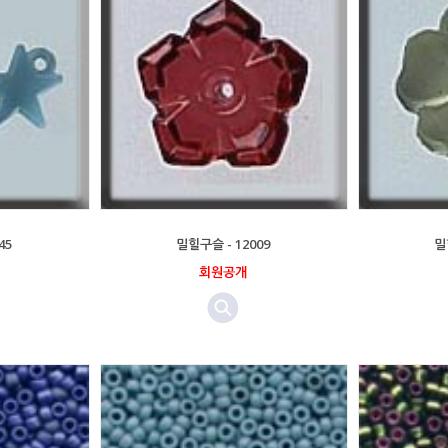
45
밀힐구슬 - 12009
밀
회원공개