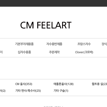
기본부자재용품
자수용반제품
프랑스자수
장식
지
십자수용품
주문제작
Clover(크로바)
CM 울사(353)
애플톤울사(128)
퀼트용 실(23
(2)
기타 면사/특수사(25)
기타 구슬(1)