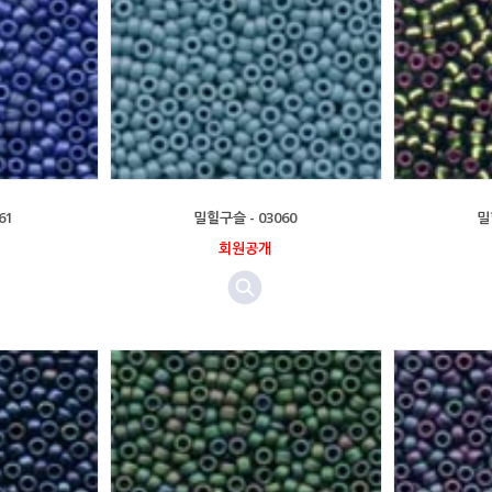
61
밀힐구슬 - 03060
밀
회원공개