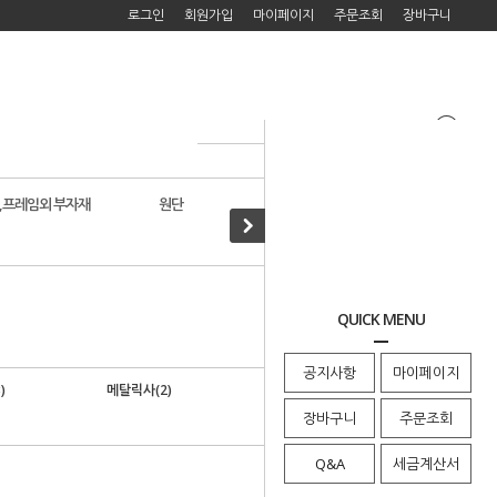
로그인
회원가입
마이페이지
주문조회
장바구니
,프레임외 부자재
원단
자수도서
>
자수실
>
· HOME
밀힐구슬
QUICK MENU
공지사항
마이페이지
)
메탈릭사(2)
DOME 특수사/구슬(217)
장바구니
주문조회
Q&A
세금계산서