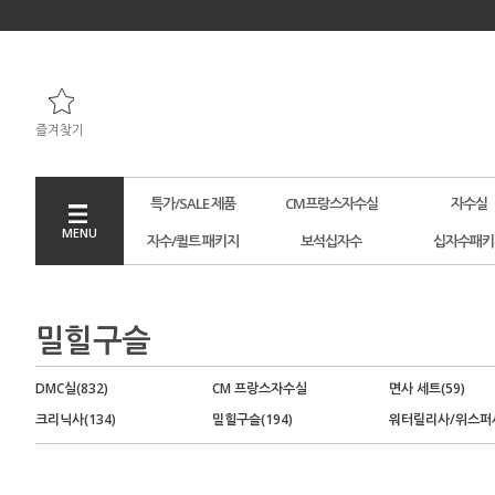
즐겨찾기
특가/SALE 제품
CM프랑스자수실
자수실
MENU
자수/퀼트 패키지
보석십자수
십자수패키
밀힐구슬
DMC실(832)
CM 프랑스자수실
면사 세트(59)
크리닉사(134)
밀힐구슬(194)
워터릴리사/위스퍼사