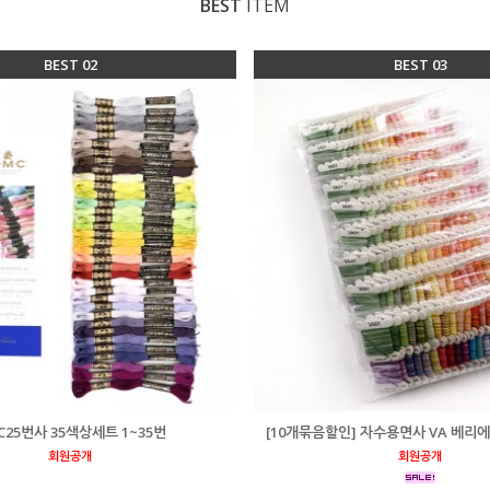
BEST
ITEM
BEST 02
BEST 03
C25번사 35색상세트 1~35번
[10개묶음할인] 자수용면사 VA 베리
회원공개
회원공개