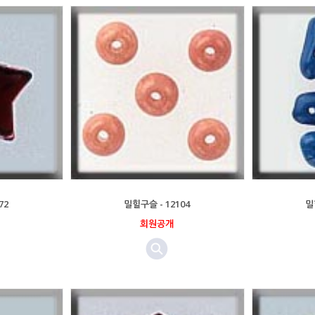
72
밀힐구슬 - 12104
밀
회원공개