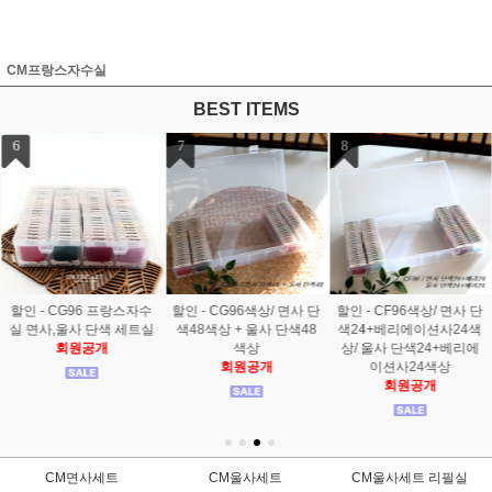
CM프랑스자수실
BEST ITEMS
7
8
9
할인 - CG96색상/ 면사 단
할인 - CF96색상/ 면사 단
할인 - 베이직84색상/ 면
색48색상 + 울사 단색48
색24+베리에이션사24색
사60색상+베리에이션사
색상
상/ 울사 단색24+베리에
24색상
회원공개
이션사24색상
회원공개
회원공개
CM면사세트
CM울사세트
CM울사세트 리필실