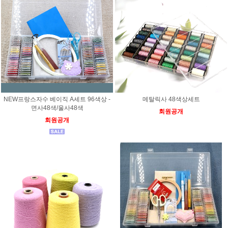
NEW프랑스자수 베이직 A세트 96색상 -
메탈릭사 48색상세트
면사48색/울사48색
회원공개
회원공개