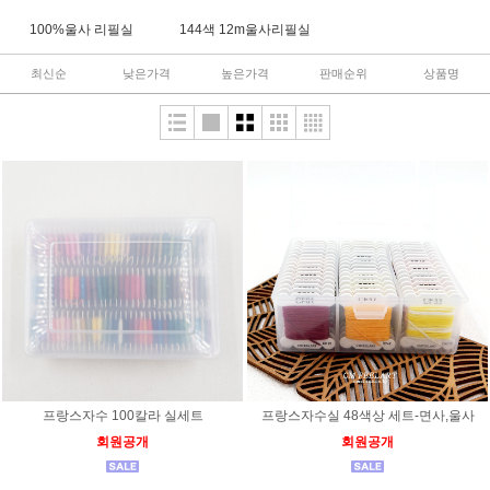
100%울사 리필실
144색 12m울사리필실
최신순
낮은가격
높은가격
판매순위
상품명
프랑스자수 100칼라 실세트
프랑스자수실 48색상 세트-면사,울사
회원공개
회원공개