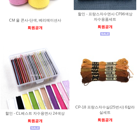
할인 - 프랑스자수면사 CF96색상
자수용품세트
CM 울 콘사-단색, 베리에이션사
회원공개
회원공개
CP-18 프랑스자수실(25번사) 6칼라
실세트
할인 - CL베스트 자수용면사 24색상
회원공개
회원공개