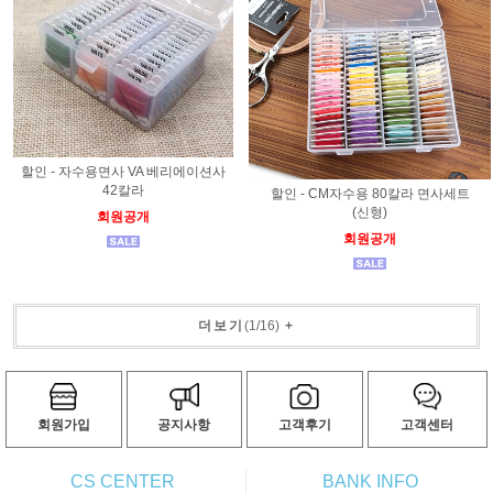
할인 - 자수용면사 VA 베리에이션사
42칼라
할인 - CM자수용 80칼라 면사세트
(신형)
회원공개
회원공개
더보기
(
1
/
16
)
+
회원가입
공지사항
고객후기
고객센터
CS CENTER
BANK INFO