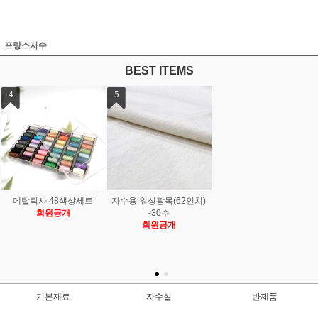
프랑스자수
BEST ITEMS
1
2
3
할인 - NEW프랑스자수용
NEW프랑스자수 베이직
NEW 지우개 원단용 열펜
40색상 면사세트 CT40
A세트 96색상 - 면사48
7가지색상세트
회원공개
색/울사48색
회원공개
회원공개
기본재료
자수실
반제품