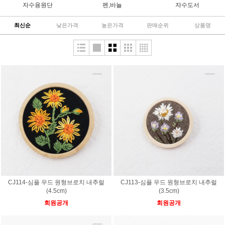
자수용원단
펜,바늘
자수도서
최신순
낮은가격
높은가격
판매순위
상품명
CJ114-심플 우드 원형브로치 내추럴
CJ113-심플 우드 원형브로치 내추럴
(4.5cm)
(3.5cm)
회원공개
회원공개