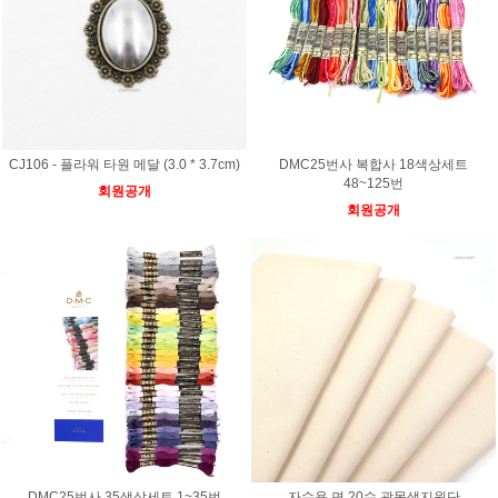
CJ106 - 플라워 타원 메달 (3.0 * 3.7cm)
DMC25번사 복합사 18색상세트
48~125번
회원공개
회원공개
DMC25번사 35색상세트 1~35번
자수용 면 20수 광목생지원단