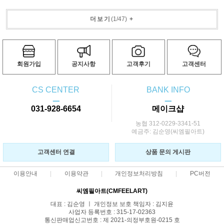
더보기
(
1
/
47
)
+
회원가입
공지사항
고객후기
고객센터
CS CENTER
BANK INFO
ㅡ
ㅡ
031-928-6654
메이크샵
농협 312-0229-3341-51
예금주: 김순영(씨엠필아트)
고객센터 연결
상품 문의 게시판
이용안내
이용약관
개인정보처리방침
PC버전
씨엠필아트(CMFEELART)
대표 : 김순영 ㅣ 개인정보 보호 책임자 : 김지윤
사업자 등록번호 : 315-17-02363
통신판매업신고번호 : 제 2021-의정부호원-0215 호