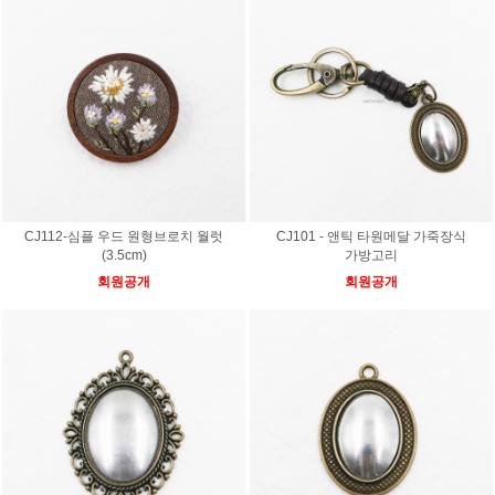
CJ112-심플 우드 원형브로치 월럿
CJ101 - 앤틱 타원메달 가죽장식
(3.5cm)
가방고리
회원공개
회원공개