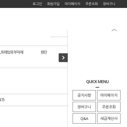
로그인
회원가입
마이페이지
주문조회
장바구니
,프레임외 부자재
원단
자수도서
>
기본부자재용품
· HOME
QUICK MENU
공지사항
마이페이지
7)
장바구니
주문조회
Q&A
세금계산서