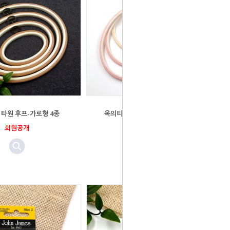
타원 후프-가로형 4종
옥의티 - 꽈배기 타원 후프(18.5 *
23cm)
회원공개
회원공개