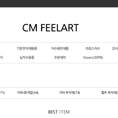
기본부자재용품
자수용반제품
프랑스자수
장식
지
십자수용품
주문제작
Clover(크로바)
71)
가위/뜯개칼(44)
기타 부자재(74)
퀼트 부자재(2
BEST
ITEM