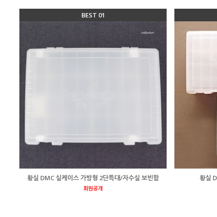
BEST 01
황실 DMC 실케이스 가방형 2단특대/자수실 보빈함
황실 
회원공개