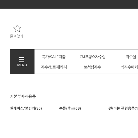
즐겨찾기
특가/SALE 제품
CM프랑스자수실
자수실
MENU
자수/퀼트 패키지
보석십자수
십자수패키
기본부자재용품
실케이스/보빈외(80)
수틀/후프(69)
펜/바늘 관련용품(1