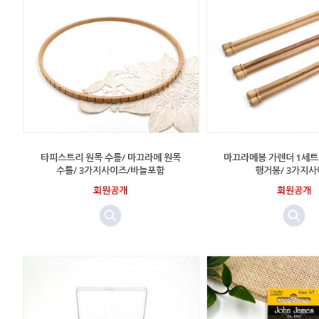
타피스트리 원목 수틀/ 마끄라메 원목
마끄라메봉 가렌더 1세트 
수틀/ 3가지사이즈/바늘포함
행거봉/ 3가지
회원공개
회원공개