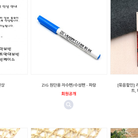
인상
ZIG 원단용 자수펜/수성펜 - 파랑
[묶음할인] 리
트,
회원공개