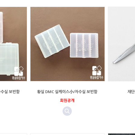
자수실 보빈함
황실 DMC 실케이스小/자수실 보빈함
재단
회원공개