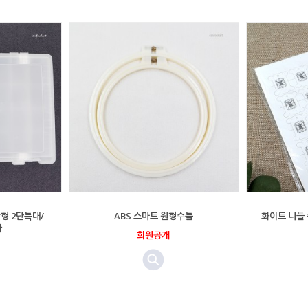
형 2단특대/
ABS 스마트 원형수틀
화이트 니들 
함
회원공개