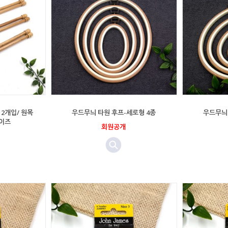
2개입/ 원목
우드무늬 타원 후프-세로형 4종
우드무늬 
사이즈
회원공개