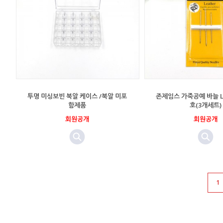
투명 미싱보빈 북알 케이스 /북알 미포
존제임스 가죽공예 바늘 Lea
함제품
호(3개세트)
회원공개
회원공개
1