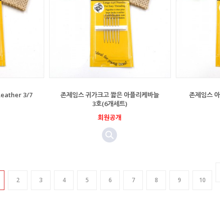
ther 3/7
존제임스 귀가크고 짧은 아플리케바늘
존제임스 아
3호(6개세트)
회원공개
2
3
4
5
6
7
8
9
10