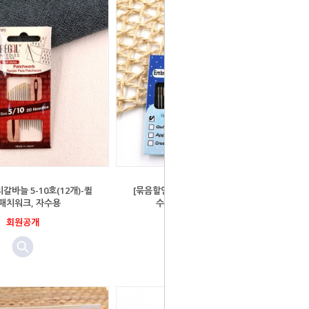
갈바늘 5-10호(12개)-퀼
[묶음할인] 고급 골드바늘 세트 - 십자
 패치워크, 자수용
수용바늘 24,26호(20개)
회원공개
회원공개