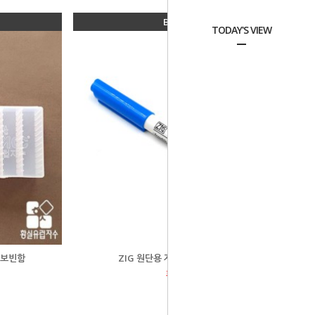
BEST 04
TODAY'S VIEW
 보빈함
ZIG 원단용 자수펜/수성펜 - 파랑
회원공개