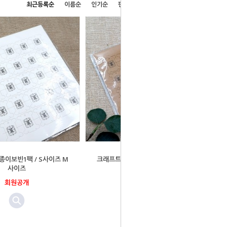
최근등록순
이름순
인기순
판매순
높은가격순
낮은가격순
종이보빈1팩 / S사이즈 M
크래프트 니들 종이보빈1팩 / S사이즈
사이즈
M사이즈
회원공개
회원공개