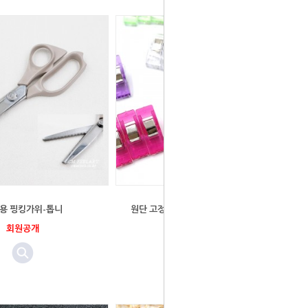
용 핑킹가위-톱니
원단 고정용 시접 집게 50개/ 원단클립
시침클립
회원공개
회원공개