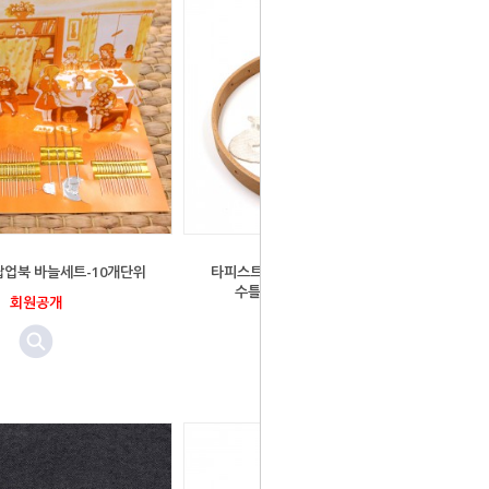
팝업북 바늘세트-10개단위
타피스트리 원목 수틀/ 마끄라메 원목
수틀/ 2가지사이즈/바늘포함
회원공개
회원공개